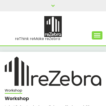
Skip
to
content
reThink reMake reZebra
Workshop
Workshop