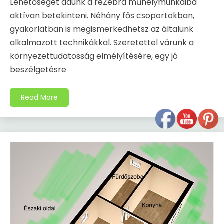
Lehetőséget adunk a reZebra műhelymunkáiba
aktívan betekinteni. Néhány fős csoportokban,
gyakorlatban is megismerkedhetsz az általunk
alkalmazott technikákkal. Szeretettel várunk a
környezettudatosság elmélyítésére, egy jó
beszélgetésre
Read More