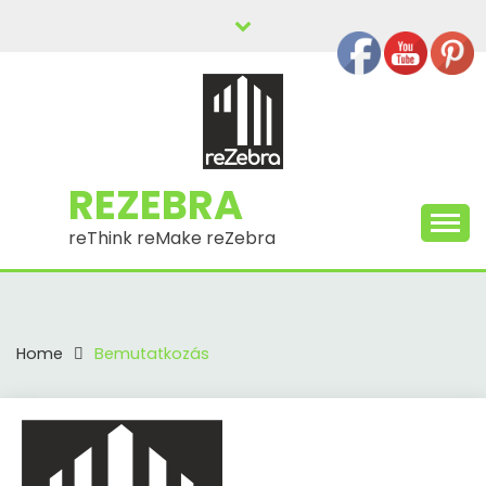
Skip
to
content
REZEBRA
reThink reMake reZebra
Home
Bemutatkozás