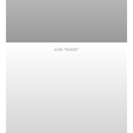
szék “lilakék”