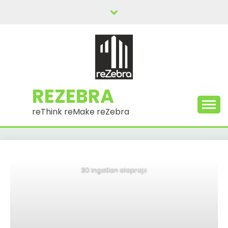
Skip
to
content
REZEBRA
reThink reMake reZebra
3D ingatlan alaprajz