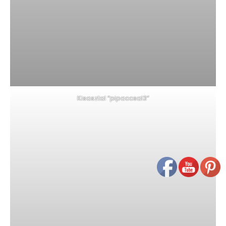
Kisasztal “pipaccsal3”