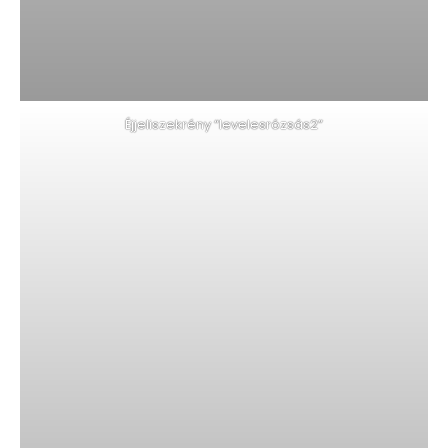
Éjjeliszekrény “levelesrózsás2”