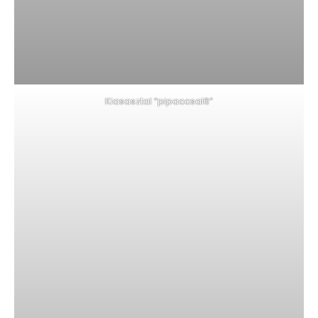
Kiasasztal “pipaccsal6”