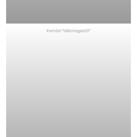
Komód “kékmagent2”