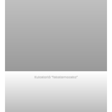
Kulcstartó “feketemacska”