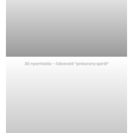
3D nyomtatás – fülbevaló “pinkarany spirál”