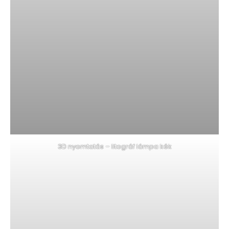
3D nyomtatás – litográf lámpa kék