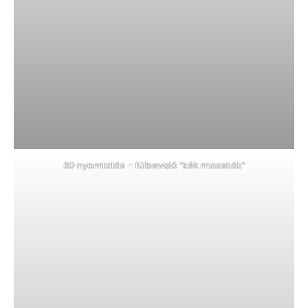
3D nyomtatás – fülbevaló “kék macskák”