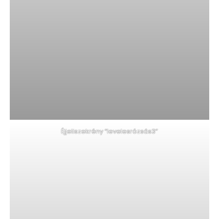
Éjjeliszekrény “levelesrózsás3”