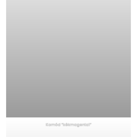
Komód “kékmagenta1”