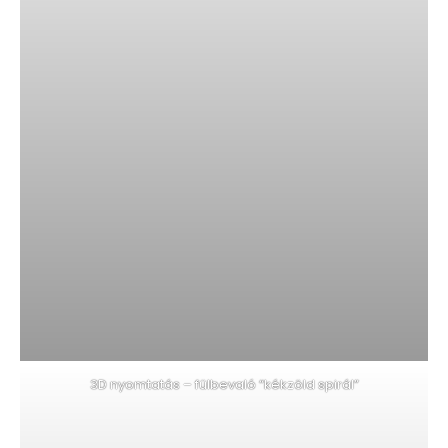
3D nyomtatás – fülbevaló “kékzöld spirál”