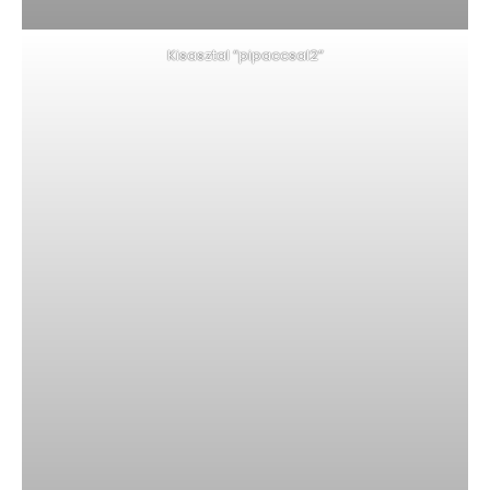
Kisasztal “pipaccsal2”