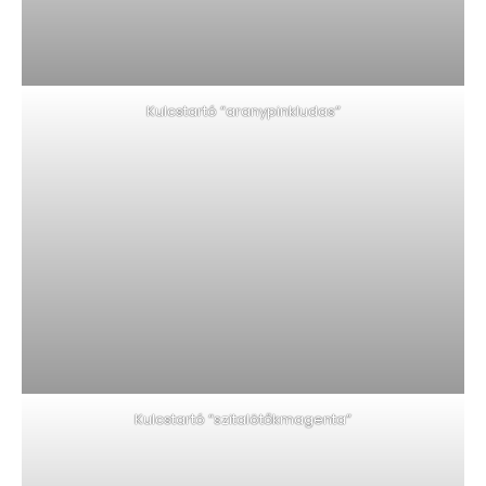
Kulcstartó “aranypinkludas”
Kulcstartó “szitalötőkmagenta”