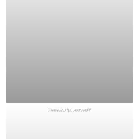
Kisasztal “pipaccsal1”