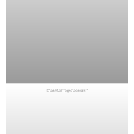
Kiasztal “pipaccsal4”