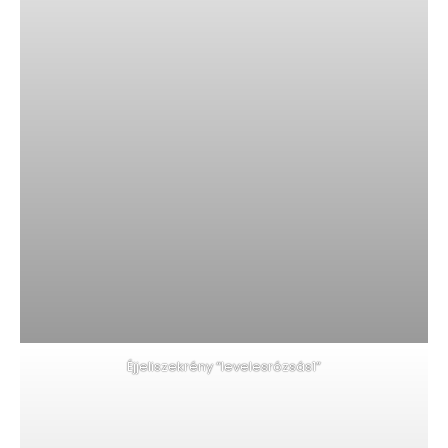
Éjjeliszekrény “levelesrózsás1”