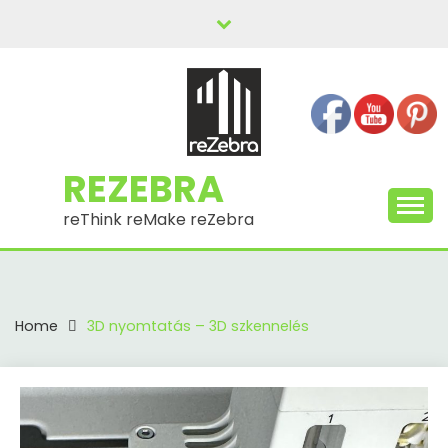
Skip
to
content
REZEBRA
reThink reMake reZebra
Home
3D nyomtatás – 3D szkennelés